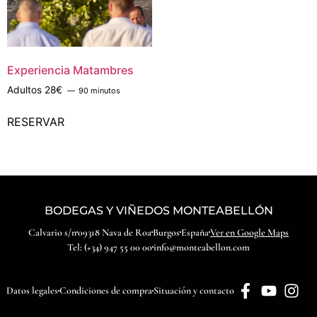
Experiencia Matambres
Adultos 28€
90 minutos
RESERVAR
BODEGAS Y VIÑEDOS MONTEABELLÓN
Calvario s/n
09318 Nava de Roa
Burgos
España
Ver en Google Maps
Tel: (+34) 947 55 00 00
info@monteabellon.com
Datos legales
Condiciones de compra
Situación y contacto