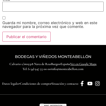
Guarda mi nombre, correo electrónico y web en este
navegador para la próxima vez que comente.
BODEGAS Y VIÑEDOS MONTEABELLÓN
Calvario s/n
09318 Nava de Roa
Burgos
España
Ver en Google Maps
Tel: (+34) 947 55 00 00
info@monteabellon.com
Datos legales
Condiciones de compra
Situación y contacto