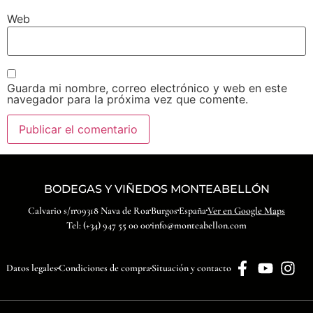
Web
Guarda mi nombre, correo electrónico y web en este
navegador para la próxima vez que comente.
BODEGAS Y VIÑEDOS MONTEABELLÓN
Calvario s/n
09318 Nava de Roa
Burgos
España
Ver en Google Maps
Tel: (+34) 947 55 00 00
info@monteabellon.com
Datos legales
Condiciones de compra
Situación y contacto